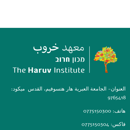
العنوان- الجامعة العبرية هار هتسوفيم، القدس ميكود:
9765418
هاتف: 0775150300
فاكس: 0775150304