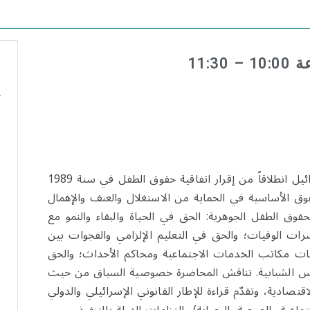
ה
א
تسلّط المحاضرة الضوء على حقوق الأطفال في إسرائيل انطلاقاً من إقرار اتفاقية حقوق الطفل في سنة 1989
رائيل عام 1991، ومروراً بالحقوق الأساسية في الحماية من الاستغلال والعنف والإهمال
وق الطفل الجوهرية: الحق في الحياة والبقاء والنمو مع
رات الوفيات؛ والحق في التعليم الإلزامي والفجوات بين
ليات مكاتب الخدمات الاجتماعية ومحاكم الأحداث؛ والحق
جالس الشبابية. تناقش المحاضرة خصوصية السياق من حيث
تصادية، وتقدّم قراءة للإطار القانوني الإسرائيلي والدولي