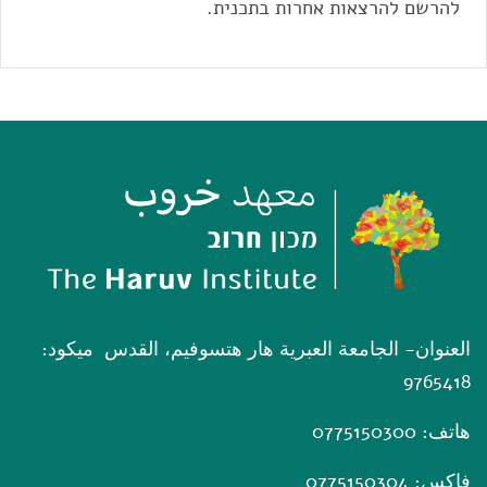
להרשם להרצאות אחרות בתכנית.
العنوان- الجامعة العبرية هار هتسوفيم، القدس ميكود:
9765418
هاتف: 0775150300
فاكس: 0775150304