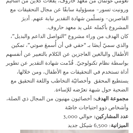
نعومي غوتمان من معهد حاروف، يفعات كلاين من أشاليم
ورونيت تسور- مسؤولية سابقًا عن مجال التحقيقات مع
القاصرين- وتسلّمن شهادة التقدير نيابة عنهم. أديرَ
المشروع بأكمله على يد معهد حاروف.
كان الهدف من وراء مشروع “التواصل الداعم والبديل”،
والذي سميّ أيضَا بـ “حقي في أن أُسمعَ صوتي”، تمكين
الأطفال والبالغين العاجزين عن الكلام بالتعبير عن أنفسهم
بواسطة نظام تكنولوجيّ. قُدّمت شهادة التقدير عن تطوير
أداة تستخدم في التحقيقات مع الأطفال، ومن خلالها،
يستطيع المحقق وأخصائيّة التخاطب واللغة التحقيق مع
الضحية حول شبهة تعرّضه للإساءة.
مجموعة الهدف
:
أخصائيون مهنيون من المجال ذي الصلة،
وأشخاص ذوو احتياجات خاصّة
عدد المشاركين
:
حوالي 3,000
الميزانية
: 6,500 شيكل جديد