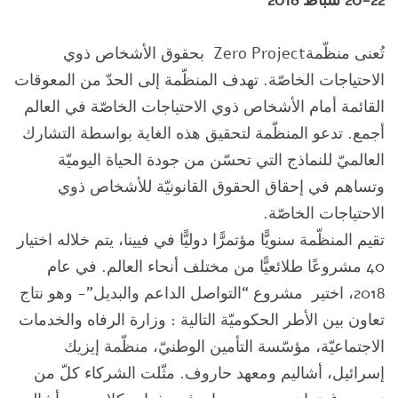
20-22
شباط
2018
تُعنى منظّمةZero Project بحقوق الأشخاص ذوي
الاحتياجات الخاصّة. تهدف المنظّمة إلى الحدّ من المعوقات
القائمة أمام الأشخاص ذوي الاحتياجات الخاصّة في العالم
أجمع. تدعو المنظّمة لتحقيق هذه الغاية بواسطة التشارك
العالميّ للنماذج التي تحسّن من جودة الحياة اليوميّة
وتساهم في إحقاق الحقوق القانونيّة للأشخاص ذوي
الاحتياجات الخاصّة.
تقيم المنظّمة سنويًّا مؤتمرًّا دوليًّا في فيينا، يتم خلاله اختيار
40 مشروعًا طلائعيًّا من مختلف أنحاء العالم. في عام
2018، اختير مشروع “التواصل الداعم والبديل”- وهو نتاج
تعاون بين الأطر الحكوميّة التالية : وزارة الرفاه والخدمات
الاجتماعيّة، مؤسّسة التأمين الوطنيّ، منظّمة إيزيك
إسرائيل، أشاليم ومعهد حاروف. مثّلت الشركاء كلّ من