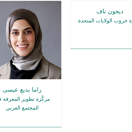
ديجون ناف
ة خروب الولايات المتحدة
راما بديع عيسى
مركّزة تطوير المعرفة 
المجتمع العربي