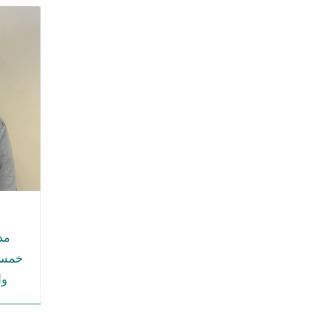
مد
خمسة 
وا