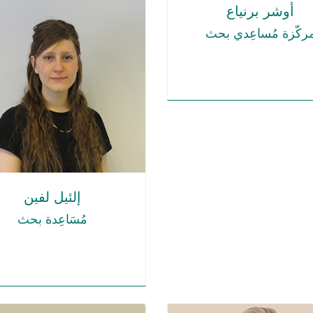
أوشر برنياع
ركّزة مُساعِدي بحث
إلئيل لفين
مُسَاعِدة بحث