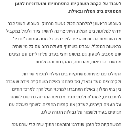
לעבוד על הקמת משחקיות התפתחויות ומועדוניות למען
המפונים בים המלח ובאילת.
בשבוע הראשון למלחמה הכול נעשה מרחוק. בשבוע השני כבר
ירדתי למלונות בים המלח. הייתי צריכה להשיג ציוד ולנהל במקביל
את התרומות הרבות שהגיעו. לצדי היה כל מטה עמותת "יחדיו"
בראשות המנכ"ל. עבדנו בשיתוף פעולה רחב עם כל מי שהיה
שם מסביב לשעון. גם בתשע וחצי בערב עלינו לזום עם נציגים
ממשרד הבריאות, מהרווחה, מהקרנות ומהמלונות.
התחלנו עם פתיחת משחקיות בים המלח למפוני שדרות
ולקיבוצים סעד ובארי, ואז פתחנו באילת משחקייה ניידת שעברה
בין בתי המלון. באילת התחברנו למרכזי הגיל הרך, למרכז הורים
למתבגרים, למתנ"ס ולבתי ספר. מבחינת המדינה נדרשנו לשמור
על מענים קיימים, לעדכן את קופות החולים, לשתף פעולה עם
הגופים בעיר ולשמור על גבולות הגזרה שלנו.
המשחקיות כל הזמן שודרגו והותאמו מתוך שיח כדי שהמענה