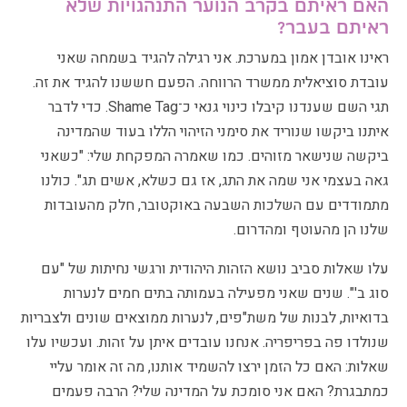
האם ראיתם בקרב הנוער התנהגויות שלא
ראיתם בעבר?
ראינו אובדן אמון במערכת. אני רגילה להגיד בשמחה שאני
עובדת סוציאלית ממשרד הרווחה. הפעם חששנו להגיד את זה.
תגי השם שענדנו קיבלו כינוי גנאי כ־Shame Tag. כדי לדבר
איתנו ביקשו שנוריד את סימני הזיהוי הללו בעוד שהמדינה
ביקשה שנישאר מזוהים. כמו שאמרה המפקחת שלי: "כשאני
גאה בעצמי אני שמה את התג, אז גם כשלא, אשים תג". כולנו
מתמודדים עם השלכות השבעה באוקטובר, חלק מהעובדות
שלנו הן מהעוטף ומהדרום.
עלו שאלות סביב נושא הזהות היהודית ורגשי נחיתות של "עם
סוג ב'". שנים שאני מפעילה בעמותה בתים חמים לנערות
בדואיות, לבנות של משת"פים, לנערות ממוצאים שונים ולצבריות
שנולדו פה בפריפריה. אנחנו עובדים איתן על זהות. ועכשיו עלו
שאלות: האם כל הזמן ירצו להשמיד אותנו, מה זה אומר עליי
כמתבגרת? האם אני סומכת על המדינה שלי? הרבה פעמים