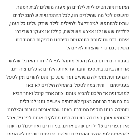
המועדוניות הטיפוליות לילדים הן מענה משלים לבית הספר.
נחשפנו לכל מה שהילדים חוו, לכל ההתנהגויות שלהם: ילדים
שרצו להתחפש לגיבורי־על ולחיילים, לילד שירק עלינו כל הזמן,
לילדים שעשו לנו אצבע משולשת, קיללו או צעקו כשדיברו
איתם. נדרשנו לווסת התנהגויות ופיתחנו טכניקות התמודדות
משלנו, גם כדי שהצוות לא ייבהל.
בעבודה בחירום במלון הכול מתנהל לפי לו"ז חדר האוכל, שלוש
ארוחות ביום. בית ספר עובד עד אחת, הילדים אוכלים צוהריים,
והמועדונית מתחילה משתיים ועד שש. כך נתנו להורים זמן לטפל
בענייניהם – והיה במה לטפל. בהתחלה הילדים לא באו
למועדונית אז הלכנו להביא אותם. צוות אחד קיבל ואחר הביא.
גם במשרד הרווחה באגף לשירותים אישיים נתנו לנו כלים
ותמיכה. בנינו תוכנית מסודרת. ראינו שהתיאוריות עוזרות והצלחנו
להטמיע אותן בעבודה. בשגרה היינו מחלקים אותם לפי גיל, אבל
איך מפרידים 15 ילדים שהם אחים, בני דודים ואחיינים? נדרשנו
להתאמות לפי המצב וההרגלים שלהם. היו ימים שרבים לא הגיעו