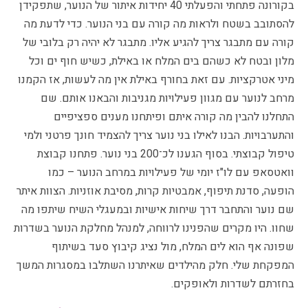
בקורונה פתחתי והפעלתי 40 יחידות איתור של הנוער, שתפקידן
להסתובב בשטח ולראות מה קורה עם בני הנוער. כדי לדעת מה
קורה עם מתבגר צריך להגיע אליו. מתבגר לא יהיה רק בלובי של
מלון ובטח לא כשהם בים המלח או באילת, כשיש חוף ים וכל
מיני אטרקציות. עם זאת בחורף באילת אין מה לעשות, אז הקמנו
מרחב לנוער עם מגוון פעילויות מגניבות והבאנו אותם. שם
התחלנו להבין מה קורה איתם ופיתחנו מענים ספציפיים
והתערבויות. הבנו לאילו בני נוער צריך להצמיד חונך פרטני ולמי
טיפול קבוצתי. בסוף הגענו לכ־200 בני נוער. פתחנו קבוצת
וואטסאפ עם לו"ז יומי של פעילויות במרחב הנוער – כמו
הופעה, סדנת תיפוף, אמבטיות קרות, מסיבת אוזניות. הצוות איתר
שם נוער והתחבר דרך שיחות אישיות ובמעגלי השיח שיתפו מה
שחוו. היו מקרים שהפנינו לרווחה, למנהל מחלקת הנוער בשדרות
שפונה אף הוא לים המלח, מול נציג קיבוץ סעד בשיתוף
המפקחת שלי. חלק מהילדים שאיתרנו השתלבו במסגרות המשך
בחזרתם לשדרות ולאופקים.