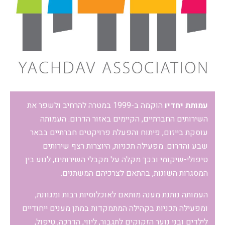
עמותת יחדיו
הוקמה ב-1999 במטרה להרחיב ולשפר את
השירותים החברתיים, הקיימים באזור הדרום. העמותה
עוסקת בייזום, פיתוח והפעלת פרויקטים חברתיים בבאר
שבע והדרום. מפעילה תכניות, היוצרות רצף שירותים
טיפולי-שיקומי ובכך מקלה על מקבלי השירותים, לנוע בין
המסגרות השונות, בהתאם לצרכיהם המשתנים.
העמותה נותנת מענה מותאם לאוכלוסיות רבות ומגוונת,
ומפעילה תכניות בקהילה המתמקדות במתן מענים ייחודיים
לילדים ובני נוער הזקוקים לתגבור, ליווי, הדרכה, טיפול,