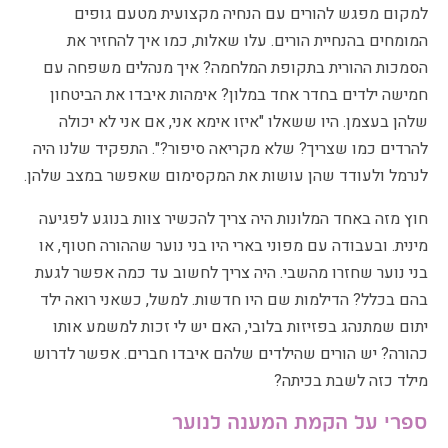
למקום מפגש להורים עם הנחיה מקצועית מטעם גופים
המומחים בהנחיית הורים. עלו שאלות, כמו איך להחזיר את
הסמכות ההורית בתקופת המלחמה? איך מנהלים משפחה עם
חמישה ילדים בחדר אחד במלון? אימהות איבדו את הביטחון
שלהן בעצמן. היו ששאלו "איזו אימא אני, אם אני לא יכולה
להרדים כמו שצריך? שלא מקריאה סיפור?". התפקיד שלנו היה
לנרמל ולעודד שהן עושות את המקסימום שאפשר במצב שלהן.
חוץ מזה באחד המלונות היה צריך להכשיר צוות בנוגע לפגיעה
מינית. ובעבודה עם מפוני בארי היו בני נוער שההורה חטוף, או
בני נוער שחזרו מהשבי. היה צריך לחשוב עד כמה אפשר לגעת
בהם בכלל? הדילמות שם היו חדשות. למשל, כשאני רואה ילד
יתום שמתנהג בפזיזות בלובי, האם יש לי זכות למשמע אותו
כהורה? יש הורים שהילדים שלהם איבדו חברים. אפשר לדרוש
מילד כזה לשבת בכיתה?
ספרי על הקמת המענה לנוער