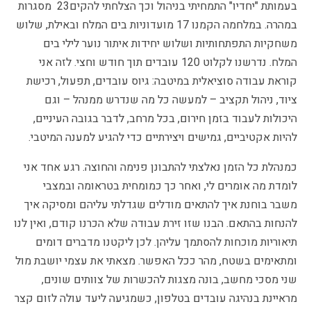
בעמותת "יחדיו" התמחיתי בניהול וכך הצלחתי להקים23 מסגרות
במהרה. במלחמה הקמנו 17 מועדוניות בים המלח ובאילת, שלוש
משחקיות התפתחותיות ושלוש יחידות איתור נוער לילי בים
המלח. נדרשנו לקלוט 120 עובדים תוך חודש וחצי. לזה אני
קוראת עבודה סוציאלית במיטבה: גיוס עובדים, תפעול, רכישת
ציוד, ניהול תקציב – למעשה כל מה שנדרש ממנהל – וגם
היכולות לעבוד בזמן חירום, בכל מרחב, לדבר בגובה העיניים,
להיות אקטיביים, גמישים ויצירתיים כדי להגיע למענה המיטבי.
כמנהלת כל הזמן נאלצתי להתבונן פנימה והחוצה. רגע אחד אני
לומדת מה אומרים לי, ואחר כך כמומחית בטראומה ובמצבי
משבר בוחנת איך להתאים מודלים שגדלתי עליהם ומסיקה איך
להנחות בהתאם. הבנו שזו זירת עבודה שלא הכרנו קודם, ואין לנו
תיאוריות מוכחות להסתמך עליהן. לכן ליקטנו מדברים דומים
ומתאימים בשטח, מהר ככל האפשר. מצאתי את עצמי יושבת מול
שני מסכי מחשב, בונה מצגות להכשרות של צוותים שונים,
מראיינת בנהיגה עובדים בטלפון, כשמגיעה ליעד עולה לזום קצר