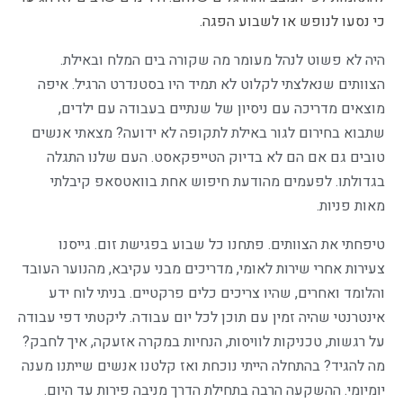
כי נסעו לנופש או לשבוע הפגה.
היה לא פשוט לנהל מעומר מה שקורה בים המלח ובאילת.
הצוותים שנאלצתי לקלוט לא תמיד היו בסטנדרט הרגיל. איפה
מוצאים מדריכה עם ניסיון של שנתיים בעבודה עם ילדים,
שתבוא בחירום לגור באילת לתקופה לא ידועה? מצאתי אנשים
טובים גם אם הם לא בדיוק הטייפקאסט. העם שלנו התגלה
בגדולתו. לפעמים מהודעת חיפוש אחת בוואטסאפ קיבלתי
מאות פניות.
טיפחתי את הצוותים. פתחנו כל שבוע בפגישת זום. גייסנו
צעירות אחרי שירות לאומי, מדריכים מבני עקיבא, מהנוער העובד
והלומד ואחרים, שהיו צריכים כלים פרקטיים. בניתי לוח ידע
אינטרנטי שהיה זמין עם תוכן לכל יום עבודה. ליקטתי דפי עבודה
על רגשות, טכניקות לוויסות, הנחיות במקרה אזעקה, איך לחבק?
מה להגיד? בהתחלה הייתי נוכחת ואז קלטנו אנשים שייתנו מענה
יומיומי. ההשקעה הרבה בתחילת הדרך מניבה פירות עד היום.