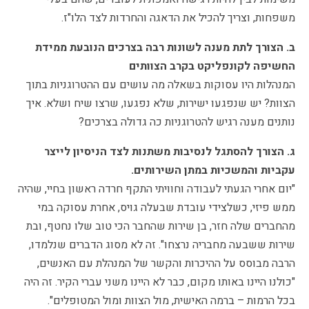
משפחות, וצריך להכיל את הדאגה והחרדות לצד הלו"ז.
ב. הצורך לתת מענה לשונות רבה בצרכים הנובעת ממידת
החשיפה לקונפליקט בקרב הצוותים
המנהלות היו עסוקות בשאלה מה עושים עם ההטרוגניות בתוך
הצוות? יש שנפגעו ישירות, שלא נפגעו, שרצו שיח ושלא. איך
נותנים מענה רגיש להטרוגניות כה גדולה בצרכים?
ג. הצורך להסתגל לנסיבות משתנות לצד הניסיון לייצר
עקביות והמשכיות במתן השירותים.
"יום אחרי הגעתי לעבודה וחוויתי התקף חרדה ראשון בחיי, שהיה
ממש פיזי, כשלצידי עובדת שבעלה גויס, אחרת עסוקה במי
מהחברים שלה חזר, בן שירות שהחבר הכי טוב שלו נחטף, ובת
שירות ששבעה מחבריה נרצחו". זה לא מסוג הדברים שנלמדו,
הרבה מבוסס על ההיכרות והקשר של המנהלת עם האנשים,
"כולנו היינו באותו מקום, כבר לא היינו משני עברי הקיר. זה היה
בכל הרמות – ברמה האישית, מול הצוות ומול המטופלים".