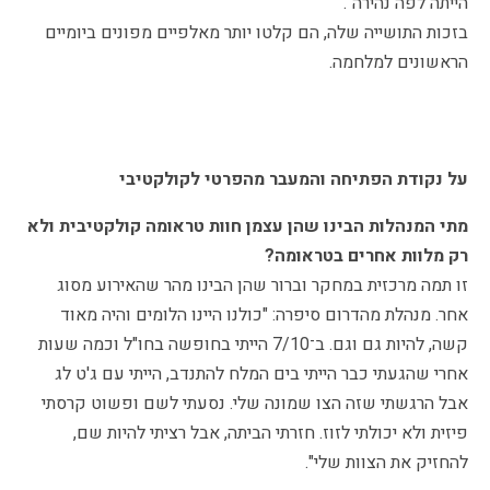
הייתה לפה נהירה".
בזכות התושייה שלה, הם קלטו יותר מאלפיים מפונים ביומיים
הראשונים למלחמה.
על נקודת הפתיחה והמעבר מהפרטי לקולקטיבי
מתי המנהלות הבינו שהן עצמן חוות טראומה קולקטיבית ולא
רק מלוות אחרים בטראומה?
זו תמה מרכזית במחקר וברור שהן הבינו מהר שהאירוע מסוג
אחר. מנהלת מהדרום סיפרה: "כולנו היינו הלומים והיה מאוד
קשה, להיות גם וגם. ב־7/10 הייתי בחופשה בחו"ל וכמה שעות
אחרי שהגעתי כבר הייתי בים המלח להתנדב, הייתי עם ג'ט לג
אבל הרגשתי שזה הצו שמונה שלי. נסעתי לשם ופשוט קרסתי
פיזית ולא יכולתי לזוז. חזרתי הביתה, אבל רציתי להיות שם,
להחזיק את הצוות שלי".