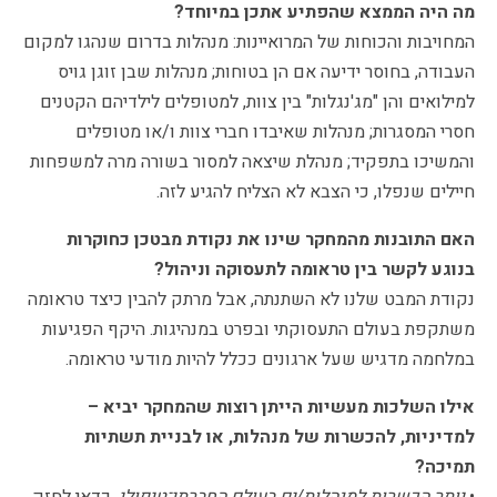
מה היה הממצא שהפתיע אתכן במיוחד?
המחויבות והכוחות של המרואיינות: מנהלות בדרום שנהגו למקום
העבודה, בחוסר ידיעה אם הן בטוחות; מנהלות שבן זוגן גויס
למילואים והן "מג'נגלות" בין צוות, למטופלים לילדיהם הקטנים
חסרי המסגרות; מנהלות שאיבדו חברי צוות ו/או מטופלים
והמשיכו בתפקיד; מנהלת שיצאה למסור בשורה מרה למשפחות
חיילים שנפלו, כי הצבא לא הצליח להגיע לזה.
האם התובנות מהמחקר שינו את נקודת מבטכן כחוקרות
בנוגע לקשר בין טראומה לתעסוקה וניהול?
נקודת המבט שלנו לא השתנתה, אבל מרתק להבין כיצד טראומה
משתקפת בעולם התעסוקתי ובפרט במנהיגות. היקף הפגיעות
במלחמה מדגיש שעל ארגונים ככלל להיות מודעי טראומה.
אילו השלכות מעשיות הייתן רוצות שהמחקר יביא –
למדיניות, להכשרות של מנהלות, או לבניית תשתיות
תמיכה?
•
יותר הכשרות למנהלות/ים בעולם החברתי־טיפולי
. כדאי לחזק