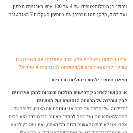
ניהולי. הן מנהלות צוותים של 4 עד 100 איש בארגונים מצפון
ועד דרום, חלקן פונו מבתיהן עם צוותיהן בעקבות 7 באוקטובר.
אילו דילמות ניהוליות עלו, ואיך התמודדו עם האיזון בין
צורכי ילדים/הורים/צוות/משפחה לבין רציפות שירות?
מצאנו חמש דילמות ניהוליות מרכזיות:
א. הקושי לאזן בין דרישות הולכות וגוברות למתן שירותים
לבין שמירה על הרווחה הנפשית של הצוותים.
"הדילמה שלי הייתה עד כמה אני עוטפת את הצוות, כלומר עד
כמה לראות אותם ועד כמה להקל". האתגר הכי מורכב הוא הכוח
אדם. אני לא יכולה לעשות כלום בלי הצוות, ואת נעה בין לבצע
משימות לבין להיות רגישה ואמפתית לעובדים, שהם בעלי