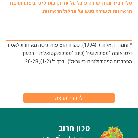
טלי רביד ומורן שירה פוגל על עזרתן בתהליכי ביצוע ועיבוד
הראיונות ולשירה סנש על תמלול הראיונות.
* עומר, ח. אלון, נ. (1994). עקרון הרציפות: גישה מאוחדת לאסון
ולטראומה. 'פסיכולוגיה' (כיום 'פסיכואקטואליה – רבעון
הסתדרות הפסיכולוגים בישראל') , כרך ד' (1-2), 20-28.