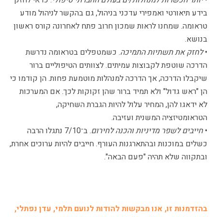
בידע תיאורטי ואמפירי עדכני בניהול, גם בהקשר לניהול מודע
טראומה. שמחנו לראות שמכון חרוב פתח לאחרונה קורס ראשון
בנושא.
•
לחזק את תשתיות התמיכה
. כשמטפלים בטראומה נדרשת
הדרכה שוטפת לקבוצות עמיתים. לצוותים הטיפוליים ברור
שיקבלו הדרכה, אך הדרכה למנהלות מוטמעת פחות. הן קודמו כי
הן "ראש גדול" ולא תמיד ברור שהן זקוקות לכך. אם המערכות
לא ידאגו להן, המחיר עלול להיות הגברת השחיקה,
הטראומטיזציה המשנית ועזיבה.
•
חייבים לשפר מדיניות והכנה לחירום
. ב־7/10 נתגלו הרבה
כשלים במוכנות ובהתארגנות העורף. חייבים להיות ערוכים אחרת,
ובתקווה שלא תהיה "פעם הבאה".
בהזדמנות זו, אנו מבקשות להודות לנועם תלמי, עדן נפתלי,