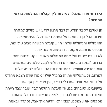
כיצד תיארו המנהלות את תהליך קבלת ההחלטות ברגעי
החירום?
הן נאלצו לקבל החלטות לבד מרגע לרגע. יש נהלים למקרה
חירום אבל הן הסתמכו על השכל הישר ועל האינטואיציה
הטיפולית והניהולית שלהן. מי שקיבלה הכשרה סביב טראומה,
ובפרט טראומה אקוטית, הרגישה מוכנה יותר.
לא נשכח ציטוט של אחת המנהלות מאזור שקט ובטוח יותר
בדרום: "מוקדם באותו יום התחלתי לקבל טלפונים מאנשים
שאני מכירה ששאלו בתחנונים אם הם יכולים להגיע אלינו
למרחב, וכשהעליתי את זה בחמ"ל שלנו, אמרו שרק הצבא מחליט
על פינוי. האנשים אמרו לי בכאב, אין צבא, אין אף אחד
ביישובים, וטובחים בנו, אז קיבלתי החלטה לבד, שבדיעבד הייתה
מאוד נכונה: אם יש לכם דרך לצאת מהיישובים מבלי שאתם
מסכנים את עצמכם, תבואו, לא יודעת איך אבל, נסתדר. ובאמת