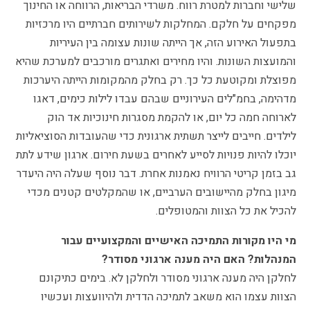
שלישי וחברות למטרת רווח. משרדי הבריאות, הרווחה או החינוך
מפקחים על חלקם. המחלקות לשירותים חברתיים היו מרכזיות
בתפעול האירוע הזה, אך הייתה שונות עצומה בין העיריות
והמועצות השונות. והיו מחירים ואתגרים מורכבים למערכת שהיא
מפוצלת ומקוטעת כל כך. רק בחלק מהמקומות הייתה היערכות
מדהימה, בחמ"לים העירוניים שבהם עבדו לילות כימים, דאגו
לארוחה חמה כל יום, או להקמת מסגרות חינוכיות אד הוק
לילדים. חייבים לייצר תשתית ארגונית כדי שהעובדות הסוציאליות
יוכלו להיות פנויות לסייע לאחרים בשעת חירום. ארגון שידע לתת
גב בזמן קריטי הרוויח נאמנות אחרת. דבר נוסף שעלה היה היעדר
מיגון בחלק מהיישובים הערביים, או שהמקלטים קטנים מכדי
להכיל את כל הצוות והמטופלים.
מי היו מקורות התמיכה האישיים והמקצועיים עבור
המנהלות? האם היה מענה ארגוני מסודר?
לחלקן היה מענה ארגוני מסודר ולחלקן לא. בימים כתיקונם
הצוות עצמו הוא משאב לתמיכה הדדית ולהיוועצות ועכשיו