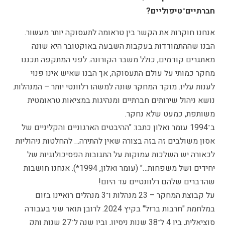
חברתיים־טיפוליים?
אנחנו חוקרות את הקשר בין טראומה לתעסוקה יותר מעשור.
הבנו שההתמודדות בעקבות השבעה באוקטובר היא שונה
מאתגרים קודמים, כולל משבר הקורונה. לפני המתקפה תכננו
מחקר כמותי על עולם התעסוקה, אך הבנו שאיש אינו פנוי
לענות עליו. מוקד המחקר שונה למשהו רלוונטי יותר – המנהלות.
נושא ניהול שירותים חברתיים ומנהיגות במציאות טראומטית
משותפת, כמעט שלא נחקר.
ב־1994 עומר ואלון כתבו: "ההיבטים הארגוניים והקליניים של
אסון משולבים זה בזה בצורה שאין להתירה… להחלטות ניהוליות
לכאורה יש השלכות עמוקות על התגובות הפסיכולוגיות של
יחידים ושל משפחות…" (עומר ואלון, 1994*). אנחנו חושבות
שהדברים שלהם רלוונטיים עד היום!
על קבוצת המחקר – 23 מנהלות ו־3 מנהלים רואיינו בזום
במלחמת "חרבות ברזל" בקיץ 2024. לרובן תואר שני בעבודה
סוציאלית, בין 4 ל־38 שנות ניסיון, ובין שנה ל־27 שנות ותק