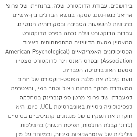
בירושלים. עבודת הדוקטורט שלה, בהנחייתו של פרופ׳
אריאל כנפו-נעם, עסקה בנושא הבדלים בין-אישיים
ברגישות להשפעות הסביבה ובמקורותיה הגנטיים.
עבדות הדוקטורט שלה זכתה בפרס הדוקטורט
המצטיין מטעם הדיוויזיה ההתפתחותית באיגוד
הפסיכולוגים האמריקאיים (American Psychological
Association) ובפרס האנס וינר לדוקטורט מצטיין
מטעם האוניברסיטה העברית.
נועם קיבלה את מלגת הפוסט-דוקטורט של חרוב
המעודדת מחקר בתחום ניצול וסחר במין, והצטרפה
למעבדתו של פרופ׳ מרטן ספיקנברינק במחלקה
לפסיכולוגיה ניסויית באוניברסיטת UCL. כיום, היא
חוקרת את תפקידם של מנגנונים קוגניטיביים בסיסיים
(לדוג׳ קבלת החלטות, תפיסת רגשות) בהשלכות
שליליות של אינטראקציות מיניות, ובמיוחד על מין