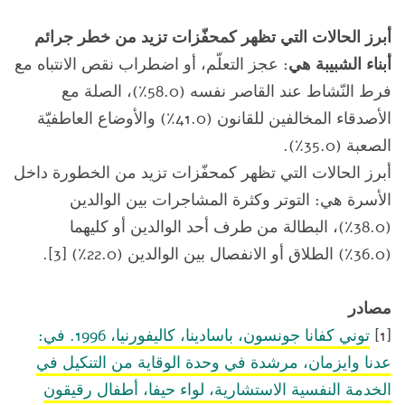
أبرز الحالات التي تظهر كمحفّزات تزيد من خطر جرائم
أبناء الشبيبة هي
: عجز التعلّم، أو اضطراب نقص الانتباه مع
فرط النّشاط عند القاصر نفسه (58.0٪)، الصلة مع
الأصدقاء المخالفين للقانون (41.0٪) والأوضاع العاطفيّة
الصعبة (35.0٪).
أبرز الحالات التي تظهر كمحفّزات تزيد من الخطورة داخل
الأسرة هي: التوتر وكثرة المشاجرات بين الوالدين
(38.0٪)، البطالة من طرف أحد الوالدين أو كليهما
(36.0٪) الطلاق أو الانفصال بين الوالدين (22.0٪) [3].
مصادر
[1]
توني كفانا جونسون، باسادينا، كاليفورنيا، 1996. في:
عدنا وايزمان، مرشدة في وحدة الوقاية من التنكيل في
الخدمة النفسية الاستشارية، لواء حيفا، أطفال رقيقون