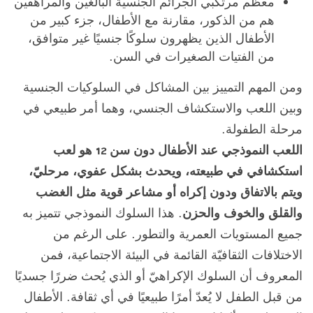
معظم مرتكبي الجرائم الجنسية البالغين والمراهقين
هم من الذكور، مقارنة مع الأطفال، جزء كبير من
الأطفال الذين يظهرون سلوكًا جنسيًا غير متوافق،
من الفتيات الصغيرات في السن.
ومن المهم التمييز بين المشاكل في السلوكيات الجنسية
وبين اللعب والاستكشاف الجنسي، وهما أمر طبيعي في
مرحلة الطفولة.
اللعب النموذجي عند الأطفال دون سن 12 هو لعب
استكشافي في طبيعته، ويحدث بشكل عفوي، مرحليّ،
ويتم بالاتفاق ودون إكراه أو مشاعر قوية مثل الغضب
والقلق والخوف والحزن
. هذا السلوك النموذجي تتميز به
جميع المستويات العمرية والتطور. على الرغم من
الاختلافات الثقافيّة القائمة في البيئة الاجتماعية، فمن
المعروف أن السلوك الإكراهيّ أو الذي يُحث ضررًا جسديًا
من قبل الطفل لا يُعدّ أمرًا طبيعيًا في أي ثقافة. الأطفال