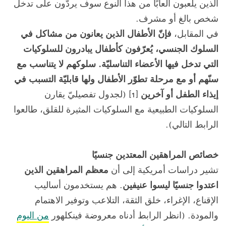
الذين يلعبون ألعابًا من هذا النوع سوف يردّون على تدخل
شخص بالغ أو مشرف.
في المقابل،
فإنّ الأطفال الذين يعانون من مشاكل في
السلوك الجنسي، يُعرّفون كأطفال يبادرون للسلوكيات
التي تدخل فيها الأعضاء التناسليّة. سلوكهم لا يتناسب مع
سنّهم أو مع مرحلة تطوّر الأطفال ولها قابليّة التسبب في
إيذاء الطفل أو آخرين
[1] (لجدول تفصيليّ يقارن
السلوكيات الطبيعية مع السلوكيات المثيرة للقلق، طالعوا
الرابط التالي).
خصائص المراهقين المعتدين جنسيًا
تشير دراسات أمريكية إلى أن
معظم المراهقين الذين
اعتدوا جنسيًا ليسوا عنيفين
. هم يستخدمون أساليب
الإقناع، الإغراء، خلق الثقة، التلاعب وتوفير الاهتمام
والمودة. (انظر الرابط أدناه معروضة فينكلهور
من اليوم