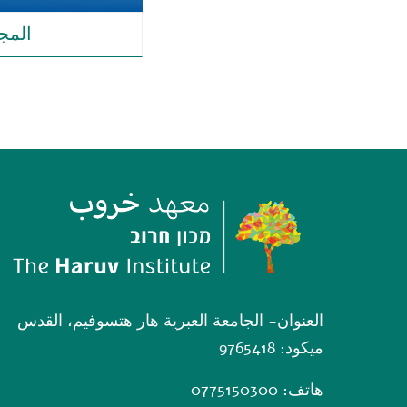
المج
العنوان- الجامعة العبرية هار هتسوفيم، القدس
ميكود: 9765418
هاتف: 0775150300