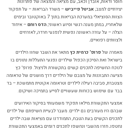
חוסר ודאות, אובדן וכאב, עם מציאה והמצאה של פתרונות
יצירתיים למצב;
אביטל פייביש
– משרד הבריאות – על תפקוד
הצוות הסוציאלי במערכת הבריאות בתוך 7 באוקטובר ובימים
שלאחריו, במתן מענה רגשי וסיוע ראשוני;
הדס רוחם
– איחוד
הצלה – על עזרה ראשונה נפשית לנפגעי חרדה, לאזרחים
ולצוותים רפואיים
.
מאמרה של
פרופ' כרמית כץ
מתאר את השבר שחוו הילדים
בישראל ואת הסיכון הכפול שילדים נפגעי התעללות נתונים בו
לנוכח החשיפה לתכנים קשים בתקשורת ולניצול. פרופ' כץ
מציעה התבוננות על מצבם של הילדים דרך מושגים של טראומה
מצטברת, סביבה רעילה לילדים וטראומה אקוטית מתמשכת – בד
בבד עם שימוש בכוחות שעשויים לסייע בתמיכה ושיקום.
אמצעי התקשורת מילאו תפקיד משמעותי בסיקור האירועים
שבהם היו מעורבים גם ילדים. מעבר לבעיית חשיפתם של ילדים
לתכנים הקשים בעת הטבח, התמודדנו עם מציאות שבה ילדים
נחטפו, חזרו מהשבי ונחשפו לתכנים דומים באמצעי התקשורת