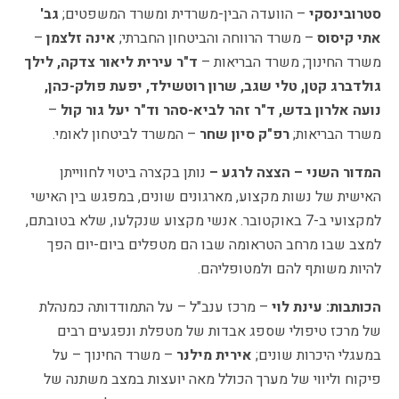
סטרובינסקי
– הוועדה הבין-משרדית ומשרד המשפטים;
גב'
אתי קיסוס
– משרד הרווחה והביטחון החברתי;
אינה זלצמן
–
משרד החינוך; משרד הבריאות –
ד"ר עירית ליאור צדקה, לילך
גולדברג קטן, טלי שגב, שרון רוטשילד, יפעת פולק-כהן,
נועה אלרון בדש, ד"ר זהר לביא-סהר וד"ר יעל גור קול
–
משרד הבריאות;
רפ"ק סיון שחר
– המשרד לביטחון לאומי.
המדור השני – הצצה לרגע –
נותן בקצרה ביטוי לחווייתן
האישית של נשות מקצוע, מארגונים שונים, במפגש בין האישי
למקצועי ב-7 באוקטובר. אנשי מקצוע שנקלעו, שלא בטובתם,
למצב שבו מרחב הטראומה שבו הם מטפלים ביום-יום הפך
להיות משותף להם ולמטופליהם.
הכותבות: עינת לוי
– מרכז ענב"ל – על התמודדותה כמנהלת
של מרכז טיפולי שספג אבדות של מטפלת ונפגעים רבים
במעגלי היכרות שונים;
אירית מילנר
– משרד החינוך – על
פיקוח וליווי של מערך הכולל מאה יועצות במצב משתנה של