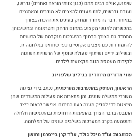
שימוש, אולם רבים מהם (כגון צוותי הוראה ואחרים) נדרשו,
ועודם נדרשים, לתת מענים למצבים לא מוכרים ומאתגרים
במיוחד. דבר זה מחדד ומחזק בעינינו את ההכרה בצורך
בהכשרות לאנשי מקצוע בתחום הדחק והטראומה ובחשיבותן.
מתחדד גם הצורך הדחוף בהיערכות מוקדמת של הרשויות
להתמודדות עם מצבים אקוטיים כפי שחווינו במלחמה זו,
ובשילוב ידיים ושיתוף פעולה שוטף של הרשויות השונות
לקידום מעטפת הגנה מקצועית לילדים.
שני מדורים מיוחדים בגיליון שלפנינו:
הראשון, העוסק בהתערבות מערכתית,
נכתב בידי נציגות
משרדי ממשלה שונים, והן מתארות את פעילות המשרדים שהן
מייצגות כדי לספק מענה בעת החירום. אפשר לראות כיצד
התובנה בדבר הצורך בהתאמות הדחופות ובהתגמשות חלחלה
והוטמעה בקרב המערכות בשלבים שונים של המלחמה.
הכותבות: עו"ד מיכל גולד, עו"ד קרן בייסרמן וחושן