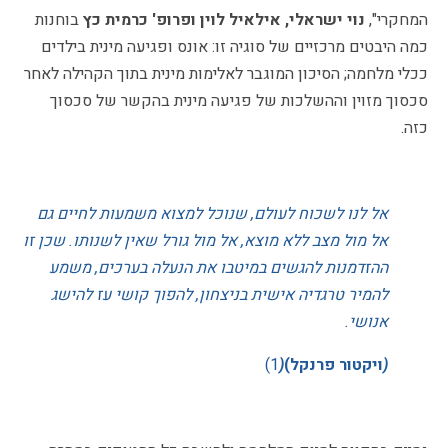
המחקרי",
נוי ישראלי, אילאיל לוין ופרופ' כרמית כץ
בוחנות
כמה היבטים מרכזיים של סוגיה זו: אונס ופגיעה מינית בילדים
ככלי מלחמה; הסיכון המוגבר לאלימות מינית בתוך הקהילה לאחר
סכסוך מזוין וההשלכות של פגיעה מינית בהקשר של סכסוך
כזה.
0
אל לנו לשכוח לעולם, שנוכל למצוא משמעות לחיים גם
אל מול מצב ללא מוצא, אל מול גורל שאין לשנותו. שכן זו
ההזדמנות להגשים במיטבו את הנעלה בערכים, משמע
להמיר טרגדיה אישית בניצחון, להפוך קושי עז להישג
אנושי.
(
ויקטור פרנקל)
(
1)
0