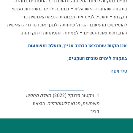
נסיים בתקווה לסיום המלחמה ולהשבת כל החטופים במהרה.
בתקווה שהחברה הישראלית – ובתוכה ילדים, משפחות ואנשי
מקצוע – תשכיל לגייס את תעצומות הנפש האנושית כדי
להתאושש מהמשבר הגדול שחוותה ולמנף את הטרגדיה האישית
והחברתית ואת הקשיים – לצמיחה, התפתחות והתקדמות.
אנו מקוות שתמצאו בכתוב עניין, תועלת ומשמעות.
בתקווה לימים טובים ושקטים,
טלי ויפה
1.
ויקטור פרנקל (2022).
האדם מחפש
משמעות, מבוא ללוגותרפיה
. הוצאת
דביר
.