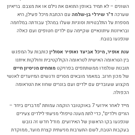
השונים – לא תמיד באופן התואם את גילם או את מצבם. בריאיון
שערכה
ד"ר שירלי בן-שלמה
עם הכתבת מיכל פעילן, היא
מספרת על התלבטויות וסוגיות שעלו במהלך עבודתה במלחמה
ובראיונות עיתונאיים שקיימה עם ילדים חטופים ועם כאלה
שנפגעו בטבח.
ענת אופיר, מיכל אביעד ואופיר אסולין
כותבות על המפגש
בין הטראומה האישית לטראומה הקולקטיבית וחולקות איתנו
תובנות שנלמדו ממשתתפים בפרויקט
מומחים מניסיון חיים
של מכון חרוב. במאמר מובאים מסרים ודגשים המיועדים לאנשי
מקצוע שעובדים עם ילדים ועם בוגרים שחוו את הטראומה
הכפולה.
מייד לאחר אירועי 7 באוקטובר הוקמה עמותת "מדברים ביחד –
הורים וילדים", כדי לתת מענה טיפולי מניעתי לילדים צעירים
שנפגעו בקו הראשון של האירועים. מודל חדש זה גובש
בעקבות הטבח, לשם התערבות מניעתית קצרת מועד, ממוקדת