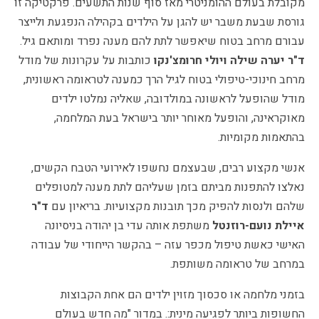
מקובלת בעולם ההומניטרי מאז סוף שנות התשעים. פרקטיקה זו
גורסת שבעת משבר יש להגן על הילדים בקהילה הנפגעת ולייצר
עבורם מרחב בטוח שיאפשר לתת להם מענה נפרד ומותאם גיל.
ד"ר
יערה שילה ויולי חרומצ'נקו
כותבות על עקרונות של מודל
מרחב חינוכי-טיפולי בטוח לגיל הרך כמענה לטראומה ראשונית,
מודל שהופעל לראשונה במולדובה, שאליה נמלטו ילדים
מאוקראינה, והופעל מאוחר יותר בישראל בעת המלחמה,
בהתאמות מקומיות.
אנשי מקצוע רבים, שבעצמם נחשפו לאירועי הטבח הקשים,
נאלצו להתפנות מביתם בזמן שעליהם לתת מענה למטופלים
שלהם ולנסות להפיק מכך תובנות מקצועיות. בריאיון עם
ד"ר
איילת נועם-רוזנטל
משתפת אותה עדי בן יהודה בניסיונה
האישי כאשת טיפול מכפר עזה – בהקשר הייחודי של עבודה
במרחב של טראומה משותפת.
בזמני מלחמה או סכסוך מזוין ילדים הם אחת הקבוצות
החשופות ביותר לפגיעה מינית:. במדור "מה חדש בעולם