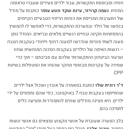
חוויה ומבוססת התקשרות, עבור ילדים צעירים שעברו טראומה
המונית.
נעמה קרויזר,
עינת שקד ונטע עופר
כותבות על מודל
של התערבות המגייסת את כוחות הריפוי הטבעיים הקיימים
בנפשו של הילד ובמערכת ההתקשרות, כדי לאפשר לו להמשיך
בהתפתחות תקינה ובחיים רגשיים מלאים ובריאים. המודל נותן
מענה לשתי סוגיות שנדרשו למענה דחוף וייחודי בעקבות הטבח
– רגשות האימה של הילדים בעקבות הסכנה המוחשית שחוו
וערעור הביטחון ההתקשרותי שלהם עם סביבתם – תוך כדי
שמירה על עקרונות מבוססי מחקר שהנחו את המטפלות בשיטת
CPP.
ד"ר רונית שלו
כותבת במאמרה על אובדן ושכול אצל ילדים
שהתייתמו בעקבות טבח 7 באוקטובר, כפי שהם נתפסים על ידי
ילדים. היא מציגה מודלים שונים להתמודדות ומציעה כלים
לתמיכה בהם.
בלב הסערה שעוברת על אנשי מקצוע נמצאים גם אנשי ונשות
החינוך.
שגיב אלבז
, מנהל בית הספר העל יסודי "יחד" במודיעין,