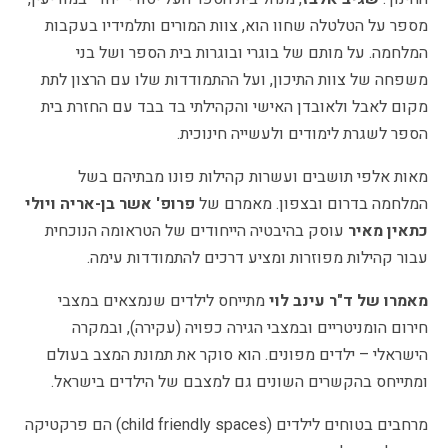
מספר על הטלטלה שחוו הוא, צוות המורים ותלמידיו בעקבות
המלחמה. על מותם של בוגרי ובוגרות בית הספר ושל בני
משפחה של צוות התיכון, ועל ההתמודדות שלו עם הרצון לתת
מקום לאבל ולאובדן האישי והקהילתי בד בבד עם החזרת בית
הספר לשגרת לימודים ולעשייה חינוכית.
מאות אלפי תושבים ועשרות קהילות פונו מבתיהם בשל
המלחמה בדרום ובצפון. מאמרם של
פרופ' אשר בן-אריה ויולי
כתאין מאיר
עוסק בהיבטיה הייחודים של הטראומה הנוכחית
עבור קהילות מפוזרות ומציע דרכים להתמודדות עימה.
מאמרו של ד"ר עינב לוי
מתייחס לילדים שנמצאים במצבי
חירום הומניטריים ובמצבי הגירה כפויה (עקירה), ובמקרה
הישראלי – ילדים מפונים. הוא סוקר את תמונת המצב בעולם
ומתייחס בהקשרים השונים גם למצבם של הילדים בישראל.
מרחבים בטוחים לילדים (child friendly spaces) הם פרקטיקה