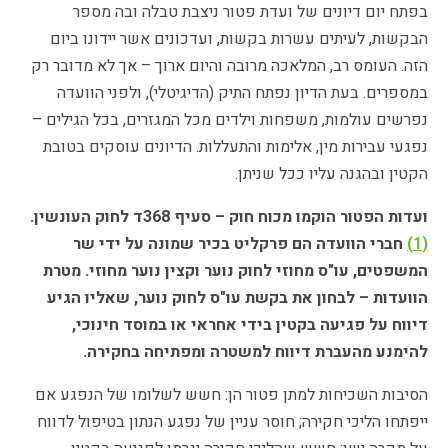
בפתח יום דיונים של ועדת פטור ניצבת טבלה ובה מספר
הבקשות, לעיתים עשרות בקשות, ועדכונים אשר יידונו ביום
הזה. העומס רב, המלאכה מרובה והיום ארוך – אך לא מדובר רק
במספרים. בעת הדיון נפתח התיק (הדיגיטלי), ולפני הוועדה
נפרשים עולמות, משפחות וילדים מכל המגזרים, בכל הגילים –
נפגעי עבירות מין, אלימות והתעללות. הדיונים עוסקים בטובת
הקטין ובהגנה עליו ככל שניתן.
ועדות הפטור הוקמו מכוח חוק – סעיף 368ד לחוק העונשין.
(1)
חברי הוועדה הם פרקליט בכיר שמונה על ידי שר
המשפטים, עו"ס מחוזי לחוק נוער וקצין נוער מחוזי. מטרת
הוועדות – לבחון את בקשת עו"ס לחוק נוער, שאליו הגיע
דיווח על פגיעה בקטין בידי אחראי או במוסד חינוכי,
להימנע מהעברת דיווח למשטרה ומפתיחה בחקירה.
הסיבות השכיחות למתן פטור הן: חשש לשלומו של הנפגע אם
ייפתחו הליכי חקירה; חוסר עניין של נפגע הנתון בטיפול לדווח