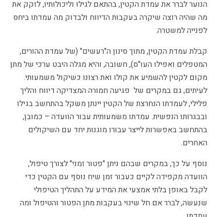
הנוער לברר את עמדת הקטין, בהתאם לגילו וליכולותיו, לזקק את
מה שהיה רוצה שיקרה בעקבות הדיווח ולבדוק מה עמדתו ביחס
לפנייה למשטרה.
קבלת עמדת הקטין, מתוך סינון ה"רעשים" (של עמדת ההורים,
המטפלים ואפילו העו"ס), חשובה, והיא מגלה היבט ערכי של מתן
מקום לקטין להשמיע את קולו ואת רצונו כשיקול משמעותי.
לעיתים, גם במקרים של פגיעה חמורה המצדיקה דיווח והליך
פלילי, לעמדתו הנחרצת של הקטין יינתן משקל בהתחשב בגילו
ובבגרותו הנפשית. עמדתו משמעותית עבור הוועדה – כמובן,
בהתחשב באפשרות לייצר עבורו מוגנות יחד עם השיקולים
האחרים.
נוסף על כך, במקרים שבהם ניתן "פטור זמני" לצורך טיפול,
הוועדה מקפידה לקיים כעבור זמן שיח נוסף עם הקטין כדי
לקבל באופן בלתי אמצעי את המידע על התהליך הטיפולי
שנעשה, לברר אם חל שינוי בעקבות מתן הפטור והטיפול ומה
עמדתו.