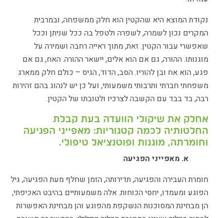
נקודת המוצא היא שהקטין הוא חלק ממשפחה, ובמרבית
המקרים נכון לשמרה, לשפרה ולטפל בה ככל שניתן וככל
שאפשרי עבור הקטין. זאת, מתוך ראייה רחבה ושמירה על
מוגנותו. ההורה, גם אם הוא אלים, יישאר ההורה. האח, גם אם
פגע, הוא אח ובן להוריו. הסב, הדוד, הגיס – כולם חלק ממארג
משפחתי חברתי ותרבותי משמעותי, ועל כן יש לנהוג בהם זהירות
רבה, בד בבד עם הקשבה לצרכיו ולטובתו של הקטין.
אחלק את שיקולי הוועדה בעת קבלת
החלטותיה לכמה קטגוריות: מאפייני הפגיעה
וחומרתה, מוגנות ופוטנציאל טיפולי.
א. מאפייני הפגיעה
חומרת העבירה והפגיעה, תדירותה, הזמן שחלף מעת הפגיעה, גיל
הפוגע ומעמדו, יחסי הכוחות. אלה משמעותיים בהיבט האכיפתי,
הן מבחינת המסוכנות הנשקפת מהפוגע והן מבחינת האפשרות