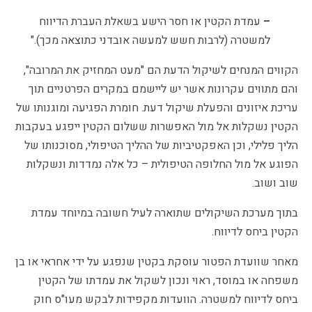
–
עמדת הקטין או חסר הישע בשאלת העברת הדיווח
למשטרה (לרבות חשש למעשה אובדני כתוצאה מכך)."
הקווים המנחים לשיקול הדעת הם "מעט המחזיק את המרובה",
והם מתווים עקרונות אשר יש ליישמם במקרים הפרטניים תוך
עריכת איזונים והפעלת שיקול דעת. חומרת הפגיעה ומוגנותו של
הקטין נשקלות אל מול האפשרות ששלום הקטין ייפגע בעקבות
הליך פלילי, וכן האפקטיביות של ההליך הטיפולי, מסוכנותו של
הפוגע אל מול החלופה הטיפולית – כל אלה נמדדות ונשקלות
שוב ושוב.
בתוך מערכת השיקולים שתוארה לעיל חשובה במיוחד עמדת
הקטין ביחס לדיווח.
מאחר שוועדת הפטור עוסקת בקטין שנפגע על ידי אחראי או בן
משפחה או במוסד, ראוי ונכון לשקול את עמדתו של הקטין
ביחס לדיווח למשטרה. הוועדות מקפידות לבקש מעו"ס חוק