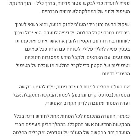
פנייה לוועדה כדי לבקש פטור מדיווח, בדרך כלל – תוך החזקת
הטיפול וליווי של המחלקה לשירותים חברתיים.
שיקול הדעת נתון בידי העו"ס לחוק הנוער, והוא רשאי לערוך
בירורים בטרם יקבל החלטה על פנייה לוועדה. הוא יכול וצריך
לשוחח בזהירות עם הקטין ולהבין את אשר אירע ואת עמדתו
בעניין פנייה להליך פלילי, לשוחח עם הוריו ככל שאינם
הפוגעים, עם האחאים, ולקבל מידע ממסגרות חינוכיות
וטיפוליות של הקטין כדי לקבל החלטה מושכלת על הטיפול
המיטבי בדיווח.
אם העו"ס מחליט לפנות לוועדת פטור, עליו להגיש בקשה
מנומקת (בטופס קיים ומובנה) לפטור. הבקשה מתקבלת אצל
ועדת הפטור ומועברת לדיון הקרוב האפשרי.
כאמור, הוועדה מתכנסת לכל הפחות אחת לחודש ודנה בכלל
הבקשות החדשות אשר התקבלו. במהלך הדיון מעיינים חברי
הוועדה יחד בבקשה של העו"ס על נספחיה ומקבלים החלטה