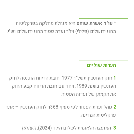
* עו"ד אשרת שוהם
היא מנהלת מחלקה בפרקליטות
מחוז ירושלים (פלילי) ויו"ר ועדת פטור מחוז ירושלים וש"י.
הערות
שוליים
1
חוק העונשין תשל"ז-1977. חובת הדיווח הוכנסה לחוק
העונשין בשנת 1989, ויחד עם חובת הדיווח קבע החוק
את הקמתן של ועדות הפטור.
2
נוהל ועדת הפטור לפי סעיף 368ד לחוק העונשין – אתר
פרקליטות המדינה.
3
המועצה הלאומית לשלום הילד (2024).
השנתון