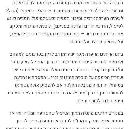
במקרה של פטור זמני קוצבת הוועדה זמן ומועד לדיון מעקב.
עד אז על העו"ס לשלוח עדכון מפורט על ההליך הטיפולי (הכולל
לעיתים הערכת צרכים וסיכון, הפניית נפגע לטיפול, הפניית פוגע
לטיפול, הדרכת הורים ועדכון בעניינם), תוכנית המוגנות ומעקב
אחריה, ופעמים רבות – שיח נוסף עם הקטין הנפגע על המצב,
על שינויים שחלו ועל עמדתו.
ביום הדיונים הוועדה מקדישה זמן רב לדיון בעדכונים, למעקב
ולבחינת הארכת הפטור הזמני לצורך המשך הטיפול. זאת, נוסף
על הדיון במקרים חדשים. בדיונים האלה עולה לעיתים כי אין
שמירה מספקת על תוכנית המוגנות וכי יש הפסקה או חריגה
בטיפול, והוועדה מקבלת החלטה אם להפסיק את הפטור או
להמשיכו תוך דרבון ומתן אזהרה כי הפטור יופסק בלא התגייסות
ועמידה בהחלטות הוועדה.
במקרים חריגים מתגלה מתוך הטיפול שהפגיעה חמורה יותר או
נוספת. או אז יתבקש העו"ס לעדכן את הוועדה מייד, לבחון
מחדש את המלצתו לפטור, והוועדה תדון בהתפתחות ותשקול את