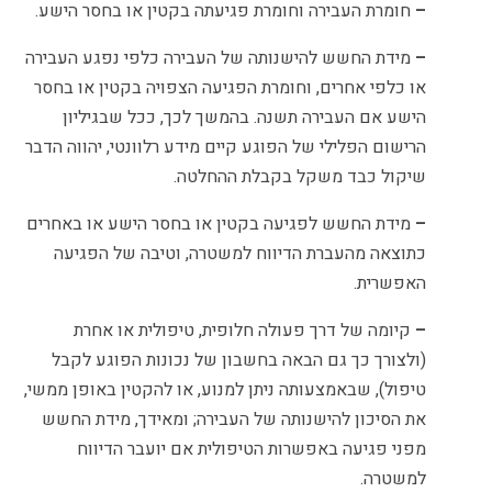
–
חומרת העבירה וחומרת פגיעתה בקטין או בחסר הישע.
–
מידת החשש להישנותה של העבירה כלפי נפגע העבירה
או כלפי אחרים, וחומרת הפגיעה הצפויה בקטין או בחסר
הישע אם העבירה תשנה. בהמשך לכך, ככל שבגיליון
הרישום הפלילי של הפוגע קיים מידע רלוונטי, יהווה הדבר
שיקול כבד משקל בקבלת ההחלטה.
–
מידת החשש לפגיעה בקטין או בחסר הישע או באחרים
כתוצאה מהעברת הדיווח למשטרה, וטיבה של הפגיעה
האפשרית.
–
קיומה של דרך פעולה חלופית, טיפולית או אחרת
(ולצורך כך גם הבאה בחשבון של נכונות הפוגע לקבל
טיפול), שבאמצעותה ניתן למנוע, או להקטין באופן ממשי,
את הסיכון להישנותה של העבירה; ומאידך, מידת החשש
מפני פגיעה באפשרות הטיפולית אם יועבר הדיווח
למשטרה.