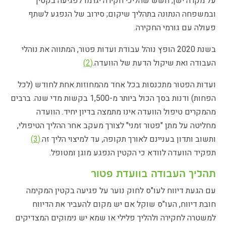
על מקרה ישן; חשש שהליכי חקירה יגרמו לפגיעה בקטין
ובמשפחה הנתונה בתהליך שיקום; סירוב של הנפגע לשתף
פעולה עם גורמי החקירה.
בשנת 2020 הופץ נוהל עבודת ועדות פטור, המתווה את נוהלי
העבודה ואת שיקול הדעת של הוועדה.
(2)
ועדות הפטור מתכנסות בכל אחד מהמחוזות אחת לחודש (לכל
הפחות) ודנות בסך הכול ביותר מ-1,500 בקשות מדי שנה. ברבים
מהמקרים טיפול הוועדה אינו מתמצה בדיון יחיד. הוועדה
מחליטה על מתן "פטור זמני" לצורך מעקב אחר ההליך הטיפולי,
ותשוב ותדון בעניינם לאורך תקופה, עד למיצוי הליך זה
.
(
3)
תפקיד הוועדה לוודא כי הקטין הנפגע מוגן ומטופל.
תהליך העבודה בוועדת פטור
עם הגעת דיווח לעו"ס לחוק נוער על פגיעה בקטין המקימה
חובת דיווח, העו"ס שוקל אם יש מקום להעביר את הדיווח
למשטרה לחקירה ולהליך פלילי או שמא יש נימוקים המצדיקים