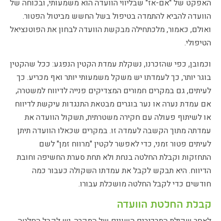
האפקט של "אם-אז" שבליווי הוועדה הוא משמעותי, ובכוחה של
הוועדה להביא להתמדה בטיפול בשל החשש מביטול הפטור.
ואולם, כאמור, מלכתחילה מבקשת הוועדה לבחון את הפוטנציאל
הטיפולי.
וכמובן, כפי שהזכרנו, נשקלת עמדת הקטין הנפגע: ככל שהקטין
בוגר יותר, כך לעמדתו יש משקל משמעותי יותר ואף מכריע. כך
לעיתים, גם במקרים חמורים המצדיקים פנייה לדיווח למשטרה,
אם עמדת נערה או נער בוגרים מבטאת התנגדות עיקשת לדיווח
או לשיתוף פעולה עם חקירה משטרתית, תשקול הוועדה את
עמדתה מתוך הקשבה לעמדה זו. במקרים שכאלו הוועדה תיתן
לעיתים פטור זמני, כדי לאפשר לקטין "מרווח זמן" לשם
התחזקות וקבלת החלטה בנחת ולא תחת סערת החשיפה וחובת
הדיווח. היא תבקש לקבל את עמדתו השקולה כעבור כמה
חודשים כדי לקבל החלטה מושכלת עבורו.
קבלת החלטת הוועדה
לאחר שקילת המרכיבים השונים של המקרה, יש לקבל החלטה.