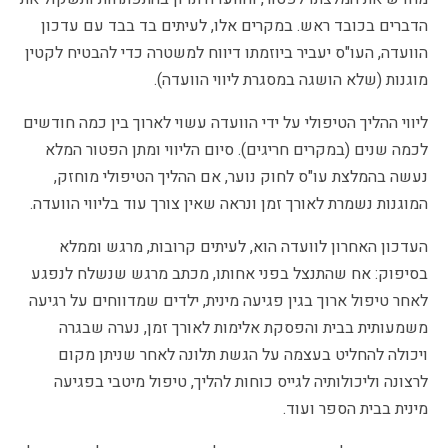
הדברים בכובד ראש. במקרים אלו, לעיתים בד בבד עם עדכון
הוועדה, העו"ס יעביר ביוזמתו דיווח למשטרה כדי להבטיח לקטין
מוגנות (שלא הושגה במסגרת ליווי הוועדה).
ליווי ההליך הטיפולי על ידי הוועדה עשוי לארוך בין כמה חודשים
לכמה שנים (במקרים חריגים). סיום הליווי ומתן הפטור המלא
נעשה בהמלצת עו"ס לחוק נוער, אם ההליך הטיפולי מוחזק,
המוגנות נשמרת לאורך זמן ונראה שאין צורך עוד בליווי הוועדה.
העדכון האחרון לוועדה הוא, לעיתים קרובות, מרגש וממלא
בסיפוק: אח שהתנצל בפני אחותו, מכתב מרגש שנשלח לנפגע
לאחר טיפול ארוך בגין פגיעה מינית, ילדים שמדווחים על רגיעה
משמעותית בבית והפסקת אלימות לאורך זמן, נערה שבגרה
ויכולה להחליט בעצמה על הגשת תלונה לאחר שניתן מקום
לרצונה וליכולותיה לגייס כוחות להליך, טיפול מיטבי בפגיעה
מינית בבית הספר ועוד.