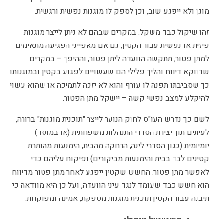
מוגן ולא ייפגע שוב, וכן לספק לו מוגנות נפשית ורגשית.
זהו שיקול כבד משקל. במקרים שבהם לא ניתן לייצר מוגנות
פיזית או נפשית עבור הקטין, גם אם מאפייני הפגיעה מתאימים
למתן פטור, תתקשה הוועדה ליתן פטור, וההיפך – במקרים
שדווקא דיווח והליך פלילי הם שעשויים לפגוע בקטין ובמוגנותו
כך שסביבתו תפנה לו עורף והוא לא יזכה לתמיכה או שהוא עשוי
להיקלע למצב נפשי קשה – יישקל מתן הפטור.
לשם כך נדרש העו"ס לחוק הנוער לייצר "תוכנית מוגנות" ברורה,
לעיתים תוך יצירת הסדרי התנהלות משפחתית (או במוסד)
יומיומית (כגון הסדרי לינה, הרחקה מהבית, הימנעות מהותרת
קטינים לבד בבית והימנעות מביקורים) ופיקוח עליהם כדי
לאפשר מתן פטור. החשש שקטין ייפגע לאחר מתן פטור מדיווח
הוא חשש כבד שעומד לנגד עיני הוועדה, ועל כן היא מוודאה כי
תיבנה עבור הקטין תוכנית מוגנות מספקת, אמינה ומפוקחת.