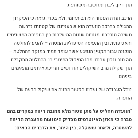
תוך דיון, ליבון ומחשבה משותפת.
הרכב ועדת הפטור הוא רב-תחומי, ולא בכדי. נראה כי העיקרון
המגולם בהרכב הוועדה הוא שבעניינם של קטינים נדרשת
חשיבה מורכבת, מזוויות שונות המשלבות בין התפיסה המשפטית
והאכיפתית ובין התפיסה הטיפולית. המטרה – להגיע להחלטה
הנכונה עבור הקטין הנפגע אשר עומד תמיד במוקד ההחלטה –
מה טוב ונכון עבורו, מהו הטיפול המיטבי בו. ההחלטה מתקבלת
תוך שקילת מרב השיקולים הדרושים ועריכת איזונים מתאימים
ביניהם.
נוהל העבודה של ועדות הפטור מתווה את שיקול הדעת של
הוועדה.
"
הוועדה תחליט על מתן פטור מלא מחובת דיווח במקרים בהם
סברה כי מאזן האינטרסים מצדיק הימנעות מהעברת הדיווח
למשטרה, ולאחר ששקלה, בין היתר, את הדברים הבאים: