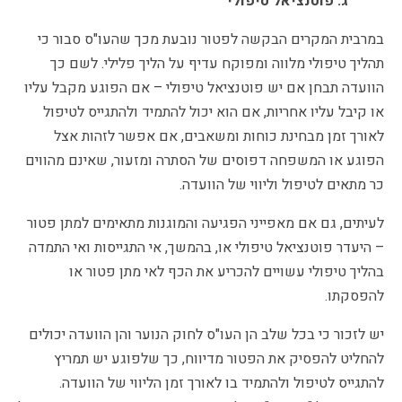
ג. פוטנציאל טיפולי
במרבית המקרים הבקשה לפטור נובעת מכך שהעו"ס סבור כי
תהליך טיפולי מלווה ומפוקח עדיף על הליך פלילי. לשם כך
הוועדה תבחן אם יש פוטנציאל טיפולי – אם הפוגע מקבל עליו
או קיבל עליו אחריות, אם הוא יכול להתמיד ולהתגייס לטיפול
לאורך זמן מבחינת כוחות ומשאבים, אם אפשר לזהות אצל
הפוגע או המשפחה דפוסים של הסתרה ומזעור, שאינם מהווים
כר מתאים לטיפול וליווי של הוועדה.
לעיתים, גם אם מאפייני הפגיעה והמוגנות מתאימים למתן פטור
– היעדר פוטנציאל טיפולי או, בהמשך, אי התגייסות ואי התמדה
בהליך טיפולי עשויים להכריע את הכף לאי מתן פטור או
להפסקתו.
יש לזכור כי בכל שלב הן העו"ס לחוק הנוער והן הוועדה יכולים
להחליט להפסיק את הפטור מדיווח, כך שלפוגע יש תמריץ
להתגייס לטיפול ולהתמיד בו לאורך זמן הליווי של הוועדה.