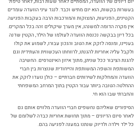
יום דיונים של הוועדה, המסתיים לאחר שעות רבות, לאחר טיפול
בעשרות בקשות, הוא יום מתיש וכבד. לנגד עיני הוועדה עומדים
הקטינים, הפגיעות, המצוקות והמורכבות הרבה בעקבות הפגיעה.
אין מקרה הדומה למשנהו, אין מערך שיקולים זהה בכל המקרים.
בכל דיון בבקשה נכנסת הוועדה לעולמו של הילד, הקטין שדנה
בעניינו, ומנסה לזקק את הטוב והנכון עבורו, לשמוע את קולו
ולקבל עליה אחריות להגנתו, לרווחתו העכשווית והעתידית וגם
להגנת הציבור ככל שניתן, מתוך איזון האינטרסים. החשיבה
המשותפת והשפה המשותפת והייחודית שנוצרות בין חברי
הוועדה והמחלקות לשירותים חברתיים – כולן נועדו לזקק את
ההחלטה הטובה ביותר עבור הקטין בתוך המרחב המשפחתי
והחברתי שבו הוא חי.
הסיפורים שאליהם נחשפים חברי הוועדה מלווים אותם גם
לאחר סיום הדיונים – מתוך תחושת אחריות כבדה לשלומם של
כל ילד וילדה ולדיוק שנתנו במענה לפגיעה בהם.