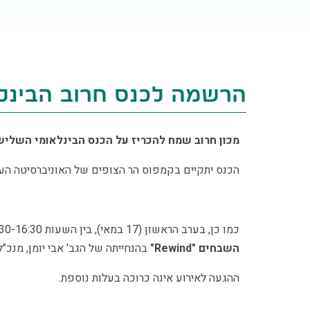
הרשמה לכנס חרוב הבינלא
מכון חרוב שמח להכריז על הכנס הבינלאומי השליש
הכנס יתקיים בקמפוס הר הצופים של האוניברסיטה העברית בירושלים
כמו כן, בערב הראשון (17 במאי), בין השעות 18:30-16:30, תתקיים
השבחים "Rewind"
בהנחייתה של הגב' אבי יומן, מנכ"לית מרכז "hild Advocacy Center
ההגעה לאירוע אינה כרוכה בעלות נוספת.