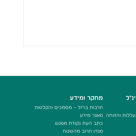
נ"ל
מחקר ומידע
חרבות ברזל – מסמכים והקלטות
ללות והזנחה
מאגר מידע
כתב העת נקודת מפגש
מגזין חרוב מהשטח