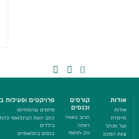
אודות
קורסים
פרויקטים ופעילות בי
וכנסים
אודות
מיזמים שהסתיימו
חרוב באוויר
מייסדת
כתב העת הבינלאומי להתע
רווחה
בילדים
ועד מנהל
ורב-תחומי
כנסים בינלאומיים
צוות המכון