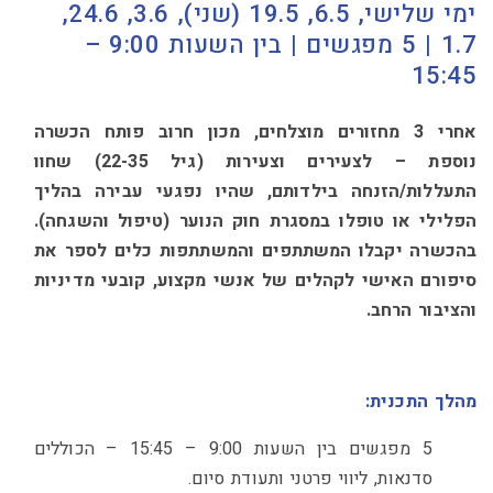
ימי שלישי, 6.5, 19.5 (שני), 3.6, 24.6,
1.7 | 5 מפגשים | בין השעות 9:00 –
15:45
אחרי 3 מחזורים מוצלחים, מכון חרוב פותח הכשרה
נוספת – לצעירים וצעירות (גיל 22-35) שחוו
התעללות/הזנחה בילדותם, שהיו נפגעי עבירה בהליך
הפלילי או טופלו במסגרת חוק הנוער (טיפול והשגחה).
בהכשרה יקבלו המשתתפים והמשתתפות כלים לספר את
סיפורם האישי לקהלים של אנשי מקצוע, קובעי מדיניות
והציבור הרחב.
מהלך התכנית
:
5 מפגשים בין השעות 9:00 – 15:45 – הכוללים
סדנאות, ליווי פרטני ותעודת סיום.