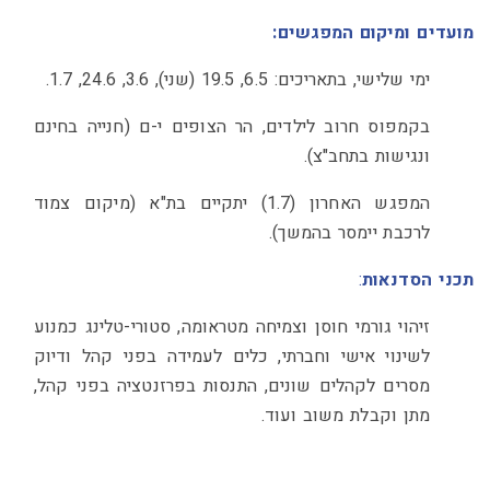
מועדים ומיקום המפגשים
:
ימי שלישי, בתאריכים: 6.5, 19.5 (שני), 3.6, 24.6, 1.7.
בקמפוס חרוב לילדים, הר הצופים י-ם (חנייה בחינם
ונגישות בתחב"צ).
המפגש האחרון (1.7) יתקיים בת"א (מיקום צמוד
לרכבת יימסר בהמשך).
תכני הסדנאות
:
זיהוי גורמי חוסן וצמיחה מטראומה, סטורי-טלינג כמנוע
לשינוי אישי וחברתי, כלים לעמידה בפני קהל ודיוק
מסרים לקהלים שונים, התנסות בפרזנטציה בפני קהל,
מתן וקבלת משוב ועוד.
0