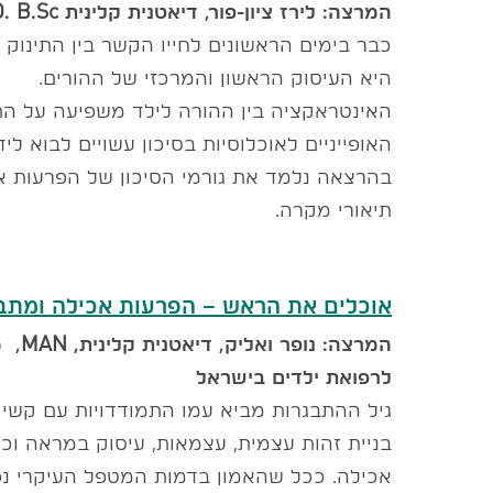
המרצה: לירז ציון-פור,
דיאטנית קלינית
. B.Sc
כבר בימים הראשונים לחייו הקשר בין התינו
היא העיסוק הראשון והמרכזי של ההורים.
האינטראקציה בין ההורה לילד משפיעה על הת
האופייניים לאוכלוסיות בסיכון עשויים לבוא לי
בהרצאה נלמד את גורמי הסיכון של הפרעות אכי
תיאורי מקרה.
אוכלים את הראש – הפרעות אכילה ומתבגרים | 22 בדצמבר 30
המרצה: נופר ואליק, דיאטנית קלינית,
MAN
,
מ
לרפואת ילדים בישראל
גיל ההתבגרות מביא עמו התמודדויות עם קשיי
בניית זהות עצמית, עצמאות, עיסוק במראה וכד
אכילה. ככל שהאמון בדמות המטפל העיקרי נפ