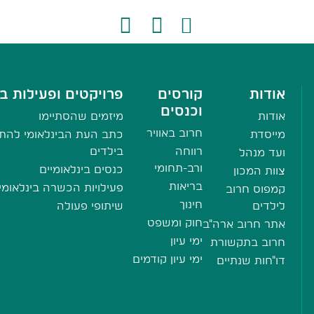
אודות
קורסים
פרויקטים ופעילות בי
וכנסים
אודות
מיזמים שהסתיימו
חרוב באוויר
מייסדת
כתב העת הבינלאומי להתע
רווחה
בילדים
ועד מנהל
ורב-תחומי
כנסים בינלאומיים
צוות המכון
בריאות
פעילויות הכשרה בינלאומי
קמפוס חרוב
חינוך
לילדים
שיתופי פעולה
חוק ומשפט
אתר חרוב ארה"ב
ימי עיון
חרוב בתקשורת
ימי עיון קודמים
דו"חות שנתיים