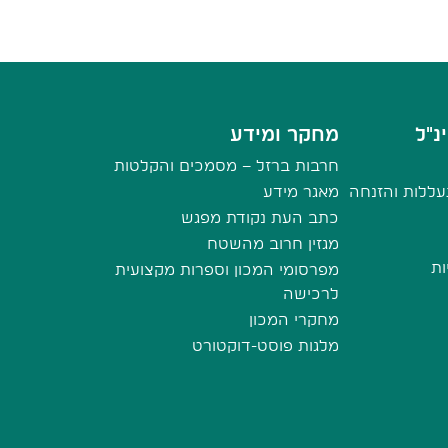
נ"ל
מחקר ומידע
חרבות ברזל – מסמכים והקלטות
ללות והזנחה
מאגר מידע
כתב העת נקודת מפגש
מגזין חרוב מהשטח
ות
מפרסומי המכון וספרות מקצועית
לרכישה
מחקרי המכון
מלגות פוסט-דוקטורט