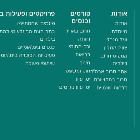
אודות
קורסים
פרויקטים ופעילות בי
וכנסים
אודות
מיזמים שהסתיימו
חרוב באוויר
מייסדת
כתב העת הבינלאומי להתע
רווחה
בילדים
ועד מנהל
ורב-תחומי
כנסים בינלאומיים
צוות המכון
בריאות
פעילויות הכשרה בינלאומי
קמפוס חרוב
חינוך
לילדים
שיתופי פעולה
חוק ומשפט
אתר חרוב ארה"ב
ימי עיון
חרוב בתקשורת
ימי עיון קודמים
דו"חות שנתיים