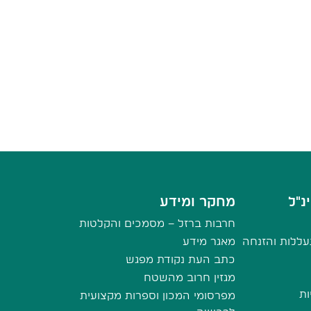
נ"ל
מחקר ומידע
חרבות ברזל – מסמכים והקלטות
ללות והזנחה
מאגר מידע
כתב העת נקודת מפגש
מגזין חרוב מהשטח
ות
מפרסומי המכון וספרות מקצועית