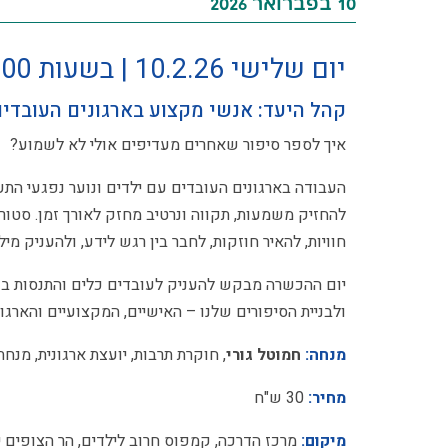
10 בפברואר 2026
יום שלישי 10.2.26 | בשעות 9:00 -14:30
קהל היעד: אנשי מקצוע בארגונים העובדים
איך לספר סיפור שאחרים מעדיפים אולי לא לשמוע?
העבודה בארגונים העובדים עם ילדים ונוער נפגעי התעל
להחזיק משמעות, תקווה ונרטיב מחזק לאורך זמן. סטור
חוויות, להאיר חוזקות, לחבר בין רגש לידע, ולהעניק 
יום ההכשרה מבקש להעניק לעובדים כלים והתנסות בעבו
ולבניית הסיפורים שלנו – האישיים, המקצועיים והארגונ
מנחה:
חמוטל גורי
, חוקרת תרבות, יועצת ארגונית, מנחת
מחיר:
30 ש"ח
מיקום
:
מרכז הדרכה, קמפוס חרוב לילדים, הר הצופים י