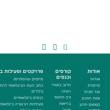
אודות
קורסים
פרויקטים ופעילות בי
וכנסים
אודות
מיזמים שהסתיימו
חרוב באוויר
מייסדת
כתב העת הבינלאומי להתע
רווחה
בילדים
ועד מנהל
ורב-תחומי
כנסים בינלאומיים
צוות המכון
בריאות
פעילויות הכשרה בינלאומי
קמפוס חרוב
חינוך