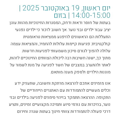
יום ראשון, 19 באוקטובר 2025 |
14:00-15:00 | בזום
בעתות של חוסר ודאות ודחק, המסגרות החינוכיות מהוות עוגן
יציב עבור ילדים ובני נוער. אך חשוב לזכור כי ילדים נפגעי
התעללות הם הראשונים להיפגע ממציאות טראומטית
קולקטיבית: פגיעות קיימות עלולות להחמיר, והמציאות עצמה
עלולה להפוך לגורם סיכון משמעותי לפגיעות חדשות.
מתוך כך, ישנה חשיבות רבה ליכולת הצוותים החינוכיים לזהות,
לאתר ולהתערב במצבים של חשד לפגיעה על מנת לשמור על
מוגנות הילדים ולספק מענה מותאם.
אנו מזמינים אתכם להרצאה מרתקת וחשובה, שתעניק ידע
וכלים מעשיים להתמודדות עם האתגרים הייחודיים של
התקופה. ההרצאה תתמקד בזיהוי סימנים לפגיעה בילדים ובני
נוער, בהיכרות עם גורמי סיוע ותמיכה מקצועיים זמינים, ותציע
דרכי פעולה להתמודדות צוותי חינוך בעתות שגרה וחירום