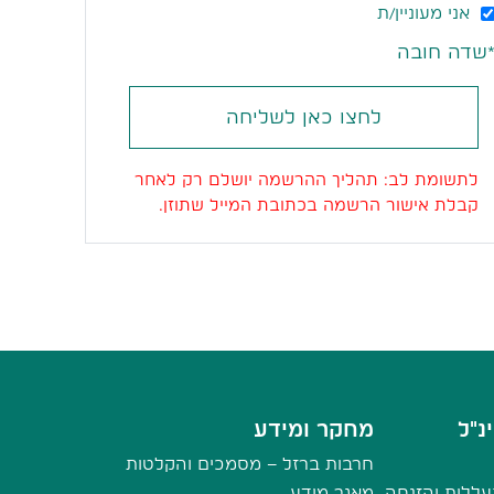
אני מעוניין/ת
שדה חובה
לחצו כאן לשליחה
לתשומת לב: תהליך ההרשמה יושלם רק לאחר
קבלת אישור הרשמה בכתובת המייל שתוזן.
נ"ל
מחקר ומידע
חרבות ברזל – מסמכים והקלטות
ללות והזנחה
מאגר מידע