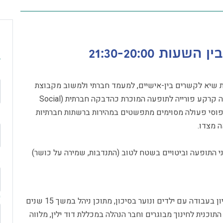
ש
שות שיא לקשרים בין-אישיים, למעמד חברתי ולמשוב מקבוצת
השווים (Peers). סביבה פסיכו-חברתית ייחודית זו מהווה קרקע פורייה לתופעה המוכרת כהדבקה חברתית (Social
גשות ודפוסי פעולה מסוימים מתפשטים במהירות ברשתות חברתיות
ש
 מצדו.
י התופעה וביטויים בשטח לטוב (התנדבות, שמירה על כושר)
מ
א
קרימינולוג ובעל 30 שנות ניסיון בעבודה עם ילדים ונוער בסיכון, מתוכן ניהל במשך 15 שנים
כנית לחינוך מבוגרים וחבר הנהלה במכללת דוד ילין, מלווה