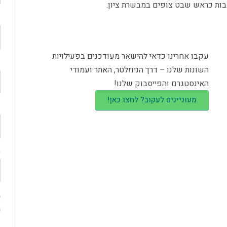
נדבות כראש שבט צופים במבשרת ציון.
ט
עקבו אחרינו כדאי להישאר מעודכנים בפעילויות
ע
השונות שלנו – דרך הניוזלטר, האתר ועמודי
האינסטגרם והפייסבוק שלנו!
מעוניינים לעקוב? לחצו כאן!
מ
א
א
ו
מ