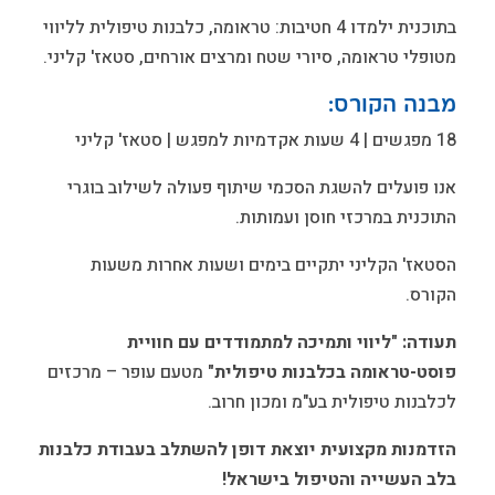
בתוכנית ילמדו 4 חטיבות: טראומה, כלבנות טיפולית לליווי
מטופלי טראומה, סיורי שטח ומרצים אורחים, סטאז' קליני.
מבנה הקורס
:
18 מפגשים | 4 שעות אקדמיות למפגש | סטאז' קליני
אנו פועלים להשגת הסכמי שיתוף פעולה לשילוב בוגרי
התוכנית במרכזי חוסן ועמותות.
הסטאז' הקליני יתקיים בימים ושעות אחרות משעות
הקורס.
תעודה
:
"
ליווי ותמיכה למתמודדים עם חוויית
פוסט-טראומה בכלבנות טיפולית
"
מטעם עופר – מרכזים
לכלבנות טיפולית בע"מ ומכון חרוב.
הזדמנות מקצועית יוצאת דופן להשתלב בעבודת כלבנות
בלב העשייה והטיפול בישראל!