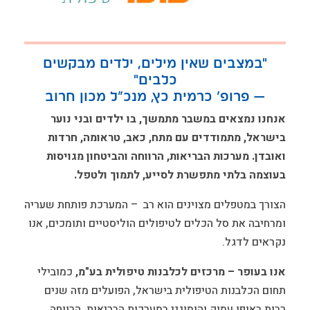
"במצבים שאין מילים, ילדים מבקשים
כלבים"
— פרופ’ כרמית כץ, מנכ”ל מכון חרוב
אנחנו נמצאים במשבר מתמשך, בו ילדים ובני נוער
בישראל, מתמודדים עם מתח, כאב, טראומה, חרדות
ואובדן. מערכות הבריאות, הרווחה והביטחון מגויסות
בעוצמה בלתי מתפשרת לסייע, לתמוך ולטפל.
הצורך במטפלים מצוינים הוא רב – המערכת פותחת שעריה
ומרחיבה את סל הכלים לטיפולים הוליסטיים ותומכים, אנו
נקראים לדגל.
אנו בעופר – מרכזים לכלבנות טיפולית בע"מ,
כמובילי
תחום הכלבנות הטיפולית בישראל, הפועלים מזה שנים
רבות באופן עמוק והומוגני במערכות הבריאות, הרווחה,