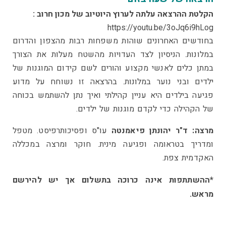
הקלטת ההרצאה עלתה לערוץ היוטיוב של מכון חרוב :
https://youtu.be/3oJq6i9hLog
בחודשים האחרונים שוהות משפחות רבות מהצפון והדרום
במלונות. הניסיון לצד העדויות מהשטח מעלות את הצורך
במתן כלים לאנשי מקצוע והורים לשם קידום המוגנות של
ילדים ובני נוער במלונות. בהרצאה זו נשוחח על מדוע
פגיעה בילדים היא עניין קהילתי ואיך נתן להשתמש בכוחה
של הקהילה כדי לקדם מוגנות של ילדים.
מרצה:
ד"ר יהונתן פיאמנטה
עו"ס ופסיכותרפיסט. מטפל
ומדריך בטראומה ופגיעה מינית. חוקר ומרצה במכללה
האקדמית צפת.
*ההשתתפות אינה כרוכה בתשלום אך יש להירשם
מראש.