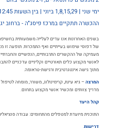
ימי שני | 1,8,15,29 ביוני | בין השעות 9:30-12:45
ההכשרה תתקיים במרכז פיסג"ה - ברחוב יגאל אלון 30
בשנים האחרונות אנו עדים לעלייה משמעותית בחשיפה ש
של דפוסי שימוש בעייתיים ואף התמכרות. תופעה זו מצ
מעמיקה של ההקשרים התרבותיים, הנפשיים והחברתיים 
לאנשי מקצוע כלים תאורטיים וקליניים עדכניים להתבונ
מתוך גישה אינטגרטיבית ורגישת-טראומה.
המרצה
– גיא עינת, קרימינולוג, משורר, מומחה לטיפול 
מדריך צוותים ומכשיר אנשי מקצוע בתחום.
קהל היעד
התוכנית מיועדת למטפלים מהתחומים: עבודה סוציאלית, 
דרישות