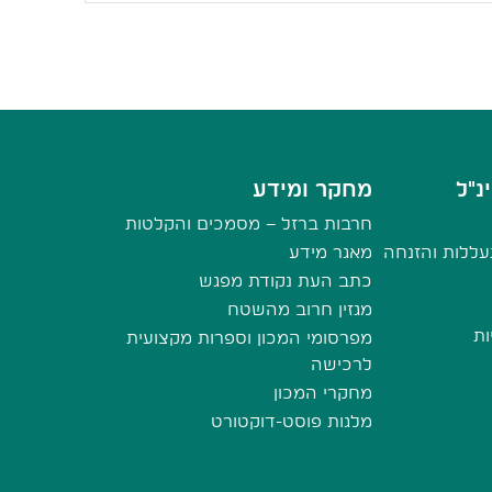
נ"ל
מחקר ומידע
חרבות ברזל – מסמכים והקלטות
ללות והזנחה
מאגר מידע
כתב העת נקודת מפגש
מגזין חרוב מהשטח
ות
מפרסומי המכון וספרות מקצועית
לרכישה
מחקרי המכון
מלגות פוסט-דוקטורט