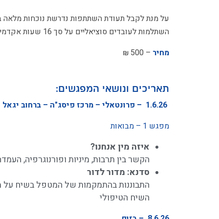
על מנת לקבל תעודת השתתפות נדרשת נוכחות מלאה בכ
השתלמות לעובדים סוציאליים על סך 16 שעות אקדמיות
מחיר
– 500 ₪
תאריכים ונושאי המפגשים:
1.6.26 – פרונטאלי – מרכז פיסג"ה – ברחוב יגאל אלון 30, תל אביב
מפגש 1 – מבואות
איזה מין אנחנו?
הקשר בין תרבות, מיניות ופורנוגרפיה, העמד
סדנא: מדור לדור
התבוננות בהתמקמות של המטפל בשיח על מי
השיח הטיפולי
8.6.26 – בזום