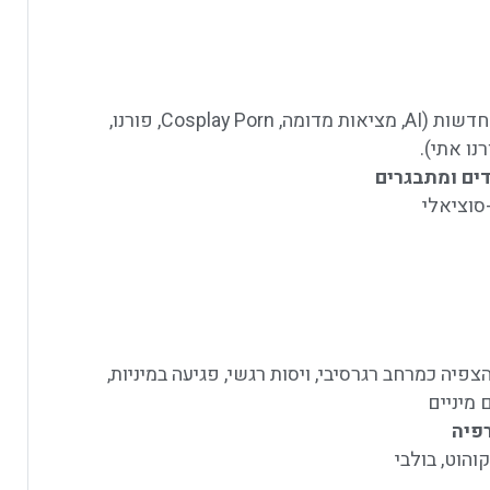
סקירת סוגי הפורנוגרפיה השונים והמגמות החדשות (AI, מציאות מדומה, Cosplay Porn, פורנו,
נו אתי).
דים ומתבגרים
סוציאלי
יה כמרחב רגרסיבי, ויסות רגשי, פגיעה במיניות,
מיניים
פיה
והוט, בולבי