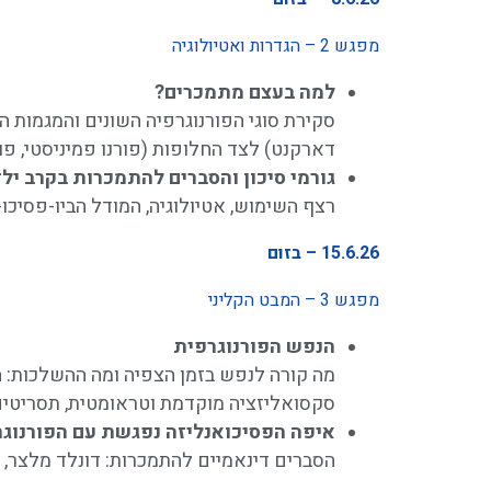
מפגש 2 – הגדרות ואטיולוגיה
למה בעצם מתמכרים?
דארקנט) לצד החלופות (פורנו פמיניסטי, פור
גורמי סיכון והסברים להתמכרות בקרב יל
רצף השימוש, אטיולוגיה, המודל הביו-פסיכו-
15.6.26
– בזום
מפגש 3 – המבט הקליני
הנפש הפורנוגרפית
מה קורה לנפש בזמן הצפיה ומה ההשלכות: הצפ
סקסואליזציה מוקדמת וטראומטית, תסריטים 
איפה הפסיכואנליזה נפגשת עם הפורנוגר
הסברים דינאמיים להתמכרות: דונלד מלצר, ק