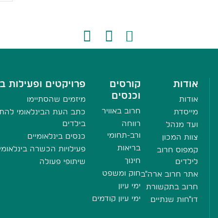
אודות
קורסים
פרויקטים ופעילות בי
וכנסים
אודות
מיזמים שהסתיימו
חרוב באוויר
מייסדת
כתב העת הבינלאומי להתע
רווחה
בילדים
ועד מנהל
ורב-תחומי
כנסים בינלאומיים
צוות המכון
בריאות
פעילויות הכשרה בינלאומי
קמפוס חרוב
חינוך
לילדים
שיתופי פעולה
חוק ומשפט
אתר חרוב ארה"ב
ימי עיון
חרוב בתקשורת
ימי עיון קודמים
דו"חות שנתיים