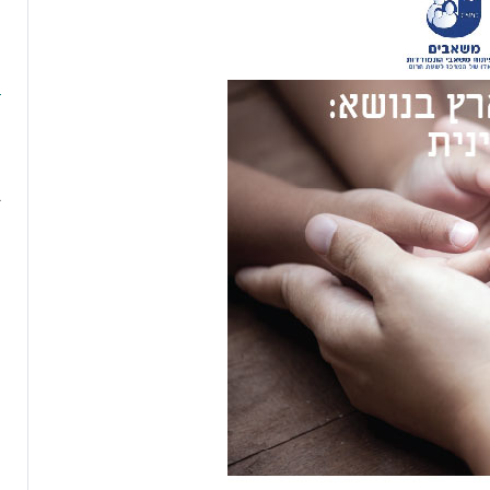
ה
מ
ב
צ