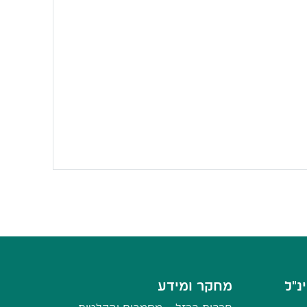
נ"ל
מחקר ומידע