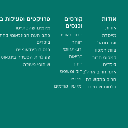
אודות
קורסים
פרויקטים ופעילות בי
וכנסים
אודות
מיזמים שהסתיימו
חרוב באוויר
מייסדת
כתב העת הבינלאומי להתע
רווחה
בילדים
ועד מנהל
ורב-תחומי
כנסים בינלאומיים
צוות המכון
בריאות
פעילויות הכשרה בינלאומי
קמפוס חרוב
חינוך
לילדים
שיתופי פעולה
חוק ומשפט
אתר חרוב ארה"ב
ימי עיון
חרוב בתקשורת
ימי עיון קודמים
דו"חות שנתיים