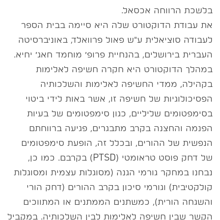
בלשכת הרווחה אכסאל.
את עבודת הדוקטורט שלה היא סיימה בבית הספר
לעבודה סוציאלית ע"ש פאול פרוואלד, באוניברסיטה
העברית בירושלים, בהנחיית פרופ׳ מוחמד חאג׳ יחיא.
במהלך הדוקטורט היא חקרה חשיפה לאלימות
בקהילה, ממדי החשיפה לאלימות והשלכותיה
הפסיכולוגיות של חשיפה זו, אשר באות לידי ביטוי
בסימפטומים שליליים, כגון סימפטומים של בעיות
הפנמה והחצנה בקרב מתבגרים, פגיעה ברווחתם
הנפשית של ההורים, ובכלל זה, הופעת סימפטומים
של דחק פוסט טראומטי (PTSD) בקרבם. כמו כן,
נבחנו במחקר גורמי הגנה (מסוגלות עצמית ומסוגלות
קולקטיבית) וגורמי סיכון בקרב ההורים (דחק הורי
והשגחה הורית), כמשתנים הממתנים או המתווכים
הקשר שבין חשיפה לאלימות לבין השלכותיה. במקביל