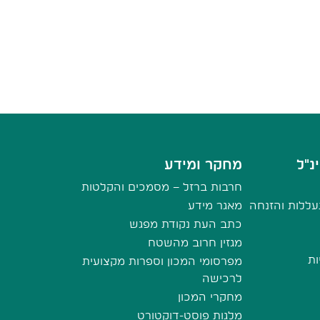
נ"ל
מחקר ומידע
חרבות ברזל – מסמכים והקלטות
ללות והזנחה
מאגר מידע
כתב העת נקודת מפגש
מגזין חרוב מהשטח
ות
מפרסומי המכון וספרות מקצועית
לרכישה
מחקרי המכון
מלגות פוסט-דוקטורט