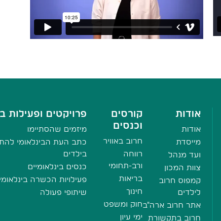
אודות
קורסים
פרויקטים ופעילות בי
וכנסים
אודות
מיזמים שהסתיימו
חרוב באוויר
מייסדת
כתב העת הבינלאומי להתע
רווחה
בילדים
ועד מנהל
ורב-תחומי
כנסים בינלאומיים
צוות המכון
בריאות
פעילויות הכשרה בינלאומי
קמפוס חרוב
חינוך
לילדים
שיתופי פעולה
חוק ומשפט
אתר חרוב ארה"ב
ימי עיון
חרוב בתקשורת