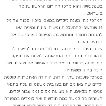
בשנת 1992, והוא מרכז החירום הראשון שנוסד
בישראל.
המרכז נותן מענה לילדים במצבי סיכון וסכנה עד גיל
14 שנחשפו להתעללות נפשית, פיזית ומינית ו/או
להזנחה חמורה ומתמשכת. הטיפול במרכז שם את
הדגש בראיית
צורכי הילד והמשפחה כמכלול. מטרתו לסייע לילד
ולהוריו להתמודד עם הטראומה ולשנות את תפקוד
המשפחה בכוונה לשמר ככל האפשר את שהייתו של
הילד בחיק משפחתו.
במרכז פועלות שתי יחידות. היחידה האינטרנית קולטת
ילדים שהוצאו מביתם בצו בית משפט ופועלת בתנאי
פנימייה מלאים. היא מציעה מקום זמני עבור ילדים,
השוהים בה למשך כמה חודשים ואף לומדים במסגרת
בית הספר של המרכז. היחידה הטיפולית– ייעוצית