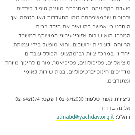
פועלת כקליניקה. במסגרתה מוענק טיפול לילדים
ולהורים שבמשפחתם זוהו התעללות ו/או הזנחה, אך
הוחלט כי אפשר להשאיר את הילד בבית.
המרכז הוא שירות אזורי־עירוני המשותף למשרד
הרווחה ולעיריית ירושלים, והוא מופעל בידי עמותת
'יחדיו'. במרכז צוות רב־מקצועי הכולל עובדים
סוציאליים, פסיכולוגים, פסיכיאטר, מורים לחינוך מיוחד,
מדריכים חינוכיים־טיפוליים, בנות שירות לאומי
ומתנדבים.
ליצירת קשר טלפון:
02-6712030
| פקס:
02-6421374
אלינה בן דוד
דוא"ל:
alinabd@yachdav.org.il